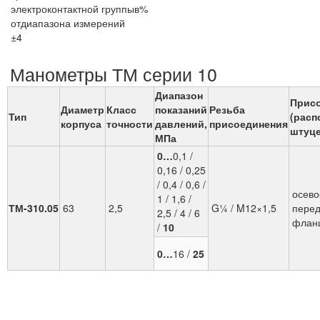
электроконтактной группыв%
отдиапазона измерений
±4
Манометры ТМ серии 10
Диапазон
Прис
Диаметр
Класс
показаний
Резьба
Тип
(расп
корпуса
точности
давлений,
присоединения
штуце
МПа
0…
0,1 /
0,16 / 0,25
/ 0,4 / 0,6 /
осево
1 / 1,6 /
ТМ-310.05
63
2,5
G¼ / M12×1,5
пере
2,5 / 4 /
6
флан
/
10
0…
16 /
25