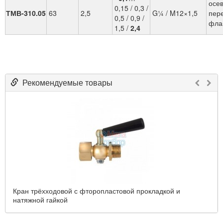
осев
0,15 / 0,3 /
ТМВ-310.05
63
2,5
G¼ / M12×1,5
пер
0,5 / 0,9 /
фла
1,5 /
2,4
Рекомендуемые товары
Кран трёхходо­вой с фторопла­сто­вой прокла­д­кой и
натяжной гайкой