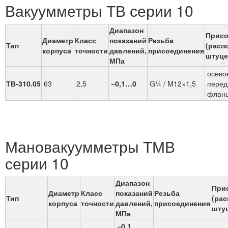
Вакуумметры ТВ серии 10
Диапазон
Присо
Диаметр
Класс
показаний
Резьба
Тип
(расп
корпуса
точности
давлений,
присоединения
штуце
МПа
осево
ТВ-310.05
63
2,5
−0,1…0
G¼ / M12×1,5
перед
флан
Мановакуумметры ТМВ
серии 10
Диапазон
При
Диаметр
Класс
показаний
Резьба
Тип
(ра
корпуса
точности
давлений,
присоединения
шту
МПа
−0,1
…