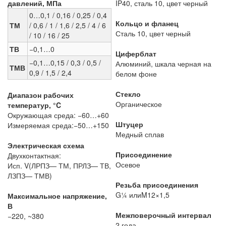
давлений, МПа
IP40, сталь 10, цвет черный
0…0,1 / 0,16 / 0,25 / 0,4
Кольцо и фланец
ТМ
/ 0,6 / 1 / 1,6 / 2,5 / 4 / 6
Сталь 10, цвет черный
/ 10 / 16 / 25
ТВ
−0,1…0
Циферблат
−0,1…0,15 / 0,3 / 0,5 /
Алюминий, шкала черная на
ТМВ
0,9 / 1,5 / 2,4
белом фоне
Стекло
Диапазон рабочих
Органическое
температур, °C
Окружающая среда: −60…+60
Штуцер
Измеряемая среда:−50…+150
Медный сплав
Электрическая схема
Присоединение
Двухконтактная:
Осевое
Исп. V(ЛРПЗ— ТМ, ПРЛЗ— ТВ,
ЛЗПЗ— ТМВ)
Резьба присоединения
G¼ илиM12×1,5
Максимальное напряжение,
В
Межповерочный интервал
−220, ~380
2 года