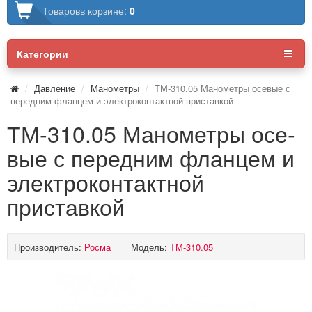
Товаров
в корзине:
0
Категории
Давление
Манометры
ТМ-310.05 Манометры осе­вые с
пе­ред­ним флан­цем и элек­тро­кон­такт­ной приставкой
ТМ-310.05 Манометры осе­
вые с пе­ред­ним флан­цем и
элек­тро­кон­такт­ной
приставкой
Производитель:
Росма
Модель:
ТМ-310.05