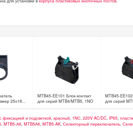
ана для установки в
корпуса пластиковых кнопочных постов
.
жатель
MTB45-EE101 Блок-контакт
MTB45-EE102 
змер 25х18...
для серий MTB4/MTB5, 1NO
для серий MT
с фиксацией и подсветкой
,
красный
,
1NС
,
220V AC/DC
,
IP65
,
пласти
5
,
MTB5-АК
,
MTB5АК
,
MTB5-AK
,
Селекторный переключатель
,
Селе