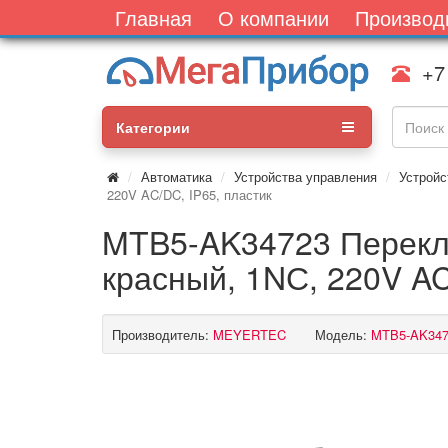
Главная
О компании
Производ
+7
Категории
Автоматика
Устройства управления
Устройс
220V AC/DC, IP65, пластик
MTB5-AK34723 Переклю
красный, 1NС, 220V AC
Производитель:
MEYERTEC
Модель:
MTB5-AK347