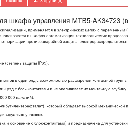
Упаковка
Загрузки
(5)
ля шкафа управления MTB5-AK34723 (в
сигнализации, применяется в электрических цепях с переменным (
устанавливаются в шкафах автоматизации технологических процесс
петчеризации противоаварийной защиты, электрораспределительны
е (степень защиты IP65).
тактов в один ряд с возможностью расширения контактной группы д
н ряд с блок-контактами и не увеличивает их монтажную глубину 
000 000 нажатий).
олибутилентерефталат), который обладает высокой механической п
ндивидуально упаковке.
ка и основание с блок-контактами) и предназначена для установки