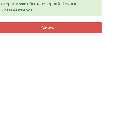
ктер и может быть неверной. Точные
аших менеджеров
Купить