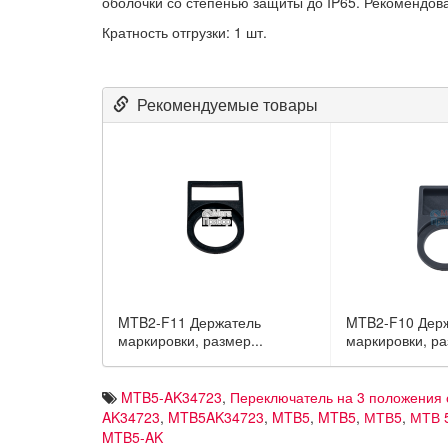
оболочки со степенью защиты до IP65. Рекомендов
Кратность отгрузки: 1 шт.
Рекомендуемые товары
MTB2-F11 Держатель
MTB2-F10 Дер
маркировки, размер...
маркировки, ра
MTB5-AK34723
,
Переключатель на 3 положения 
AK34723
,
MTB5AK34723
,
MTB5
,
MTB5
,
МТВ5
,
МТВ 
MTB5-AK