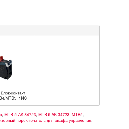
Блок-контакт
B4/MTB5, 1NC
к
,
MTB-5-AK-34723
,
MTB 5 AK 34723
,
MTB5
,
кторный переключатель для шкафа управления
,