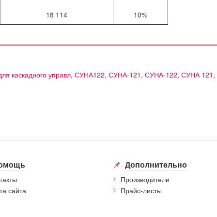
18 114
10%
для каскадного управл
,
СУНА122
,
СУНА-121
,
СУНА-122
,
СУНА 121
,
омощь
Дополнительно
такты
Производители
та сайта
Прайс-листы