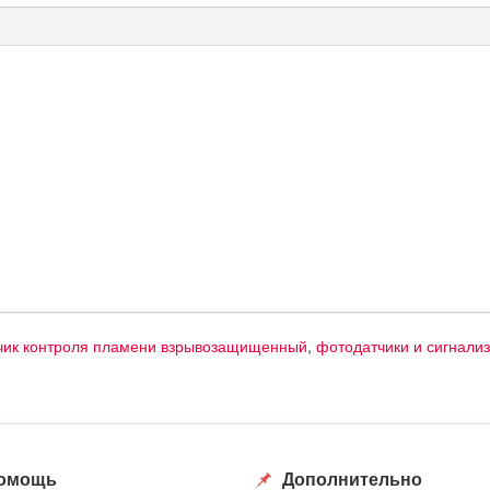
чик контроля пламени взрывозащищенный
,
фотодатчики и сигнали
омощь
Дополнительно