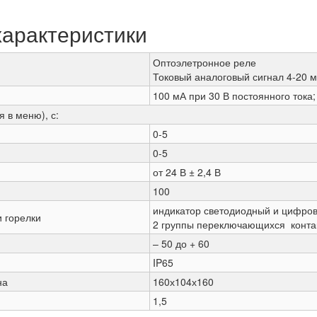
характеристики
Оптоэлетронное реле
Токовый аналоговый сигнал 4-20 
100 мА при 30 В постоянного тока;
 в меню), с:
0-5
0-5
от 24 В ± 2,4 В
100
индикатор светодиодный и цифро
 горелки
2 группы переключающихся контак
– 50 до + 60
IP65
на
160х104х160
1,5