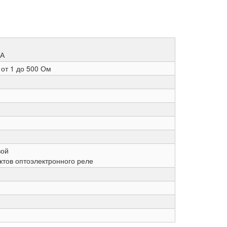
мА
 от 1 до 500 Ом
вой
тов оптоэлектронного реле