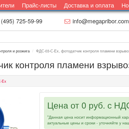
ители
Прайс-листы
Доставка и оплата
Но
 (495) 725-59-99
info@megapribor.com
нтроля и розжига
ФДС-03-С-Ex, фотодатчик контроля пламени взрыв
тчик контроля пламени взры
С-Ex
Цена от
0 руб.
с НДС
*Данная цена носит информационный хара
актуальные цены и сроки - уточняйте у н