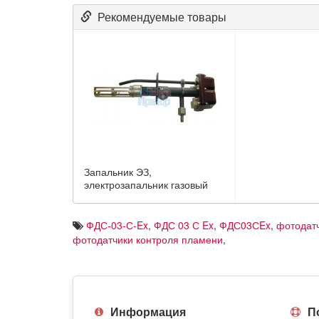
Рекомендуемые товары
Запальник ЭЗ,
электрозапальник газовый
ФДС-03-С-Ex
,
ФДС 03 С Ex
,
ФДС03СEx
,
фотодат
фотодатчики контроля пламени
,
Информация
П