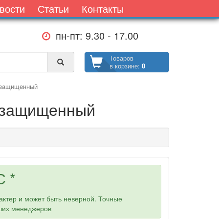
вости
Статьи
Контакты
пн-пт: 9.30 - 17.00
Товаров
в корзине:
0
озащищенный
возащищенный
 *
ктер и может быть неверной. Точные
аших менеджеров