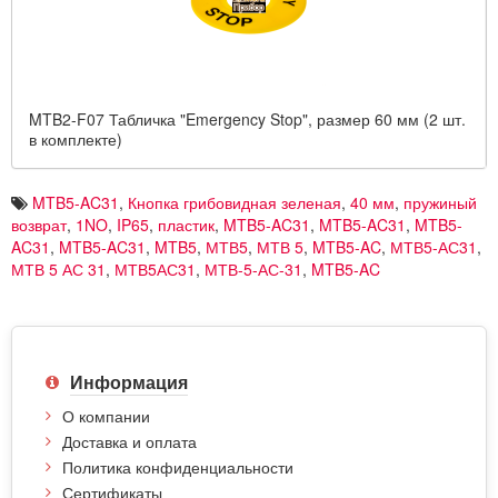
MTB2-F07 Табличка "Emergency Stop", размер 60 мм (2 шт.
в комплекте)
MTB5-AC31
,
Кнопка грибовидная зеленая
,
40 мм
,
пружиный
возврат
,
1NO
,
IP65
,
пластик
,
MTB5-AC31
,
MTB5-AC31
,
MTB5-
AC31
,
MTB5-AC31
,
MTB5
,
МТВ5
,
МТВ 5
,
MTB5-AC
,
МТВ5-АС31
,
МТВ 5 АС 31
,
МТВ5АС31
,
МТВ-5-АС-31
,
MTB5-AC
Информация
О компании
Доставка и оплата
Политика конфиденциальности
Сертификаты