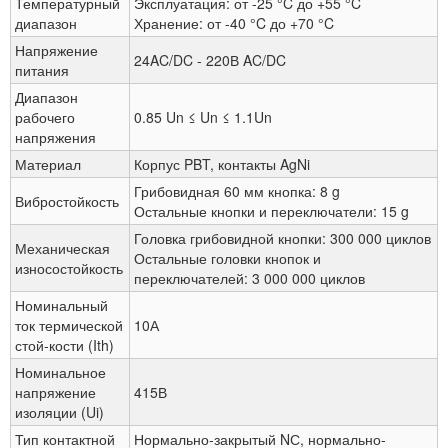
Температурный
Эксплуатация: от -25 °C до +55 °C
диапазон
Хранение: от -40 °C до +70 °C
Напряжение
24AC/DC - 220В AC/DC
питания
Диапазон
рабочего
0.85 Un ≤ Un ≤ 1.1Un
напряжения
Материал
Корпус PBT, контакты AgNi
Грибовидная 60 мм кнопка: 8 g
Вибростойкость
Остальные кнопки и переключатели: 15 g
Головка грибовидной кнопки: 300 000 циклов
Механическая
Остальные головки кнопок и
износостойкость
переключателей: 3 000 000 циклов
Номинальный
ток термической
10А
стой-кости (Ith)
Номинальное
напряжение
415В
изоляции (Ui)
Тип контактной
Нормально-закрытый NС, нормально-