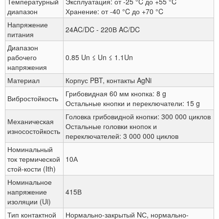
Температурный
Эксплуатация: от -25 °C до +55 °C
диапазон
Хранение: от -40 °C до +70 °C
Напряжение
24AC/DC - 220В AC/DC
питания
Диапазон
рабочего
0.85 Un ≤ Un ≤ 1.1Un
напряжения
Материал
Корпус PBT, контакты AgNi
Грибовидная 60 мм кнопка: 8 g
Вибростойкость
Остальные кнопки и переключатели: 15 g
Головка грибовидной кнопки: 300 000 циклов
Механическая
Остальные головки кнопок и
износостойкость
переключателей: 3 000 000 циклов
Номинальный
ток термической
10А
стой-кости (Ith)
Номинальное
напряжение
415В
изоляции (Ui)
Тип контактной
Нормально-закрытый NС, нормально-