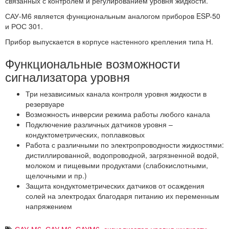
связанных с контролем и регулированием уровня жидкости.
САУ-М6 является функциональным аналогом приборов ESP-50
и РОС 301.
Прибор выпускается в корпусе настенного крепления типа Н.
Функциональные возможности
сигнализатора уровня
Три независимых канала контроля уровня жидкости в
резервуаре
Возможность инверсии режима работы любого канала
Подключение различных датчиков уровня –
кондуктометрических, поплавковых
Работа с различными по электропроводности жидкостями:
дистиллированной, водопроводной, загрязненной водой,
молоком и пищевыми продуктами (слабокислотными,
щелочными и пр.)
Защита кондуктометрических датчиков от осаждения
солей на электродах благодаря питанию их переменным
напряжением
САУ-М6
,
САУ М6
,
САУМ6
,
сигнализатор уровня жидкости